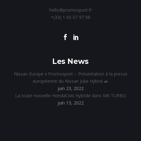
hello@promosport.fr
+(33) 1 60 07 97 98
Les News
Nissan Europe x Promosport – Présentation à la presse
européenne du Nissan Juke Hybrid 🚙
juin 23, 2022
La toute nouvelle HondaCivic hybride dans M6 TURBO
juin 13, 2022