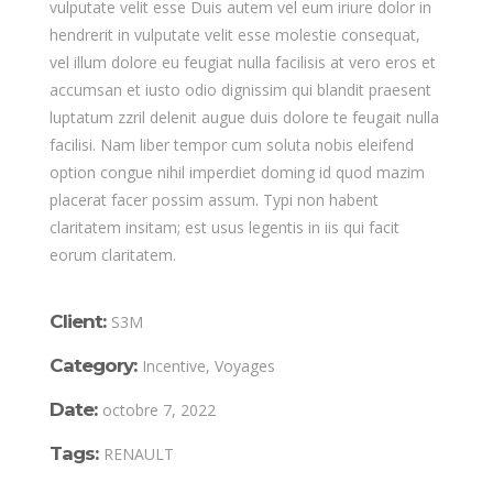
vulputate velit esse Duis autem vel eum iriure dolor in
hendrerit in vulputate velit esse molestie consequat,
vel illum dolore eu feugiat nulla facilisis at vero eros et
accumsan et iusto odio dignissim qui blandit praesent
luptatum zzril delenit augue duis dolore te feugait nulla
facilisi. Nam liber tempor cum soluta nobis eleifend
option congue nihil imperdiet doming id quod mazim
placerat facer possim assum. Typi non habent
claritatem insitam; est usus legentis in iis qui facit
eorum claritatem.
Client:
S3M
Category:
Incentive, Voyages
Date:
octobre 7, 2022
Tags:
RENAULT