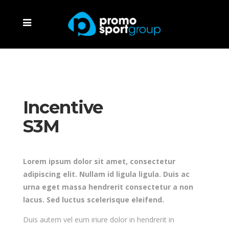
Incentive
S3M
Lorem ipsum dolor sit amet, consectetur
adipiscing elit. Nullam id ligula ligula. Duis ac
urna eget massa hendrerit consectetur a non
lacus. Sed luctus scelerisque eleifend.
Duis autem vel eum iriure dolor in hendrerit in