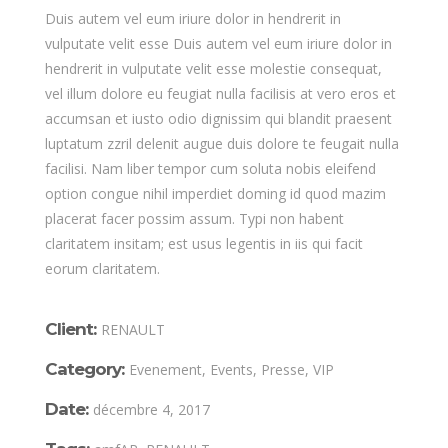
Duis autem vel eum iriure dolor in hendrerit in
vulputate velit esse Duis autem vel eum iriure dolor in
hendrerit in vulputate velit esse molestie consequat,
vel illum dolore eu feugiat nulla facilisis at vero eros et
accumsan et iusto odio dignissim qui blandit praesent
luptatum zzril delenit augue duis dolore te feugait nulla
facilisi. Nam liber tempor cum soluta nobis eleifend
option congue nihil imperdiet doming id quod mazim
placerat facer possim assum. Typi non habent
claritatem insitam; est usus legentis in iis qui facit
eorum claritatem.
Client:
RENAULT
Category:
Evenement, Events, Presse, VIP
Date:
décembre 4, 2017