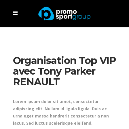
Organisation Top VIP
avec Tony Parker
RENAULT
Lorem ipsum dolor sit amet, consectetur
adipiscing elit. Nullam id ligula ligula. Duis ac
urna eget massa hendrerit consectetur a non
lacus. Sed luctus scelerisque eleifend.