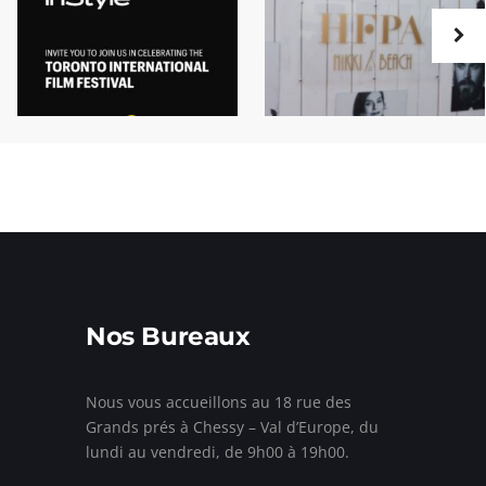
Nos Bureaux
Nous vous accueillons au 18 rue des
Grands prés à Chessy – Val d’Europe, du
lundi au vendredi, de 9h00 à 19h00.