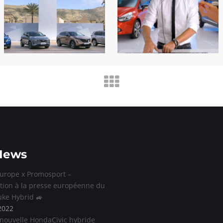
News
urope x Promosport –
tion à la presse européenne du
uke Hybrid 🚙
 2022
 nouvelle HondaCivic hybride