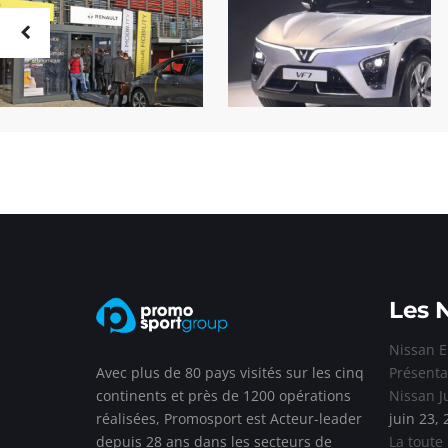
Les 
Nissan E
Avec plus de 80 pays visités sur les cinq
Présenta
continents et près de 1200 opérations
Nissan J
réalisées, Promosport est Acteur-leader
juin 23,
depuis 28 ans dans les secteurs de
La toute